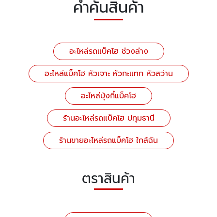
คำค้นสินค้า
อะไหล่รถแบ็คโฮ ช่วงล่าง
อะไหล่แบ็คโฮ หัวเจาะ หัวกะแทก หัวสว่าน
อะไหล่บุ้งกี๋แบ็คโฮ
ร้านอะไหล่รถแบ็คโฮ ปทุมธานี
ร้านขายอะไหล่รถแบ็คโฮ ใกล้ฉัน
ตราสินค้า