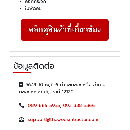
ล็อคกระจก
ใบพัดลม
ข้อมูลติดต่อ
56/8-10 หมู่ที่ 6 ตำบลคลองหนึ่ง อำเภอ
คลองหลวง ปทุมธานี 12120
089-885-5935
,
093-338-3366
support@thaweesintractor.com