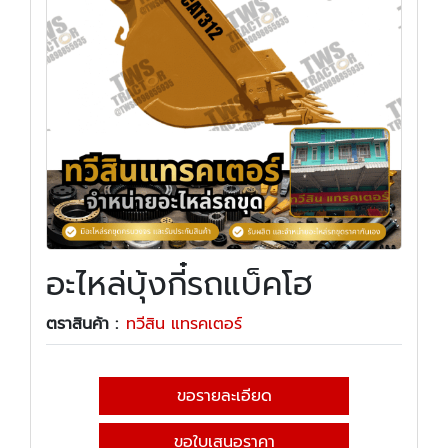
อะไหล่บุ้งกี๋รถแบ็คโฮ
ตราสินค้า :
ทวีสิน แทรคเตอร์
ขอรายละเอียด
ขอใบเสนอราคา