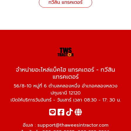
ทวีสิน แทรคเตอร์
จำหน่ายอะไหล่แบ็คโฮ แทรคเตอร์ - ทวีสิน
แทรคเตอร์
56/8-10 หมู่ที่ 6 ตำบลคลองหนึ่ง อำเภอคลองหลวง
ปทุมธานี 12120
เปิดให้บริการวันจันทร์ - วันเสาร์ เวลา 08:30 - 17: 30 น.
อีเมล :
support@thaweesintractor.com